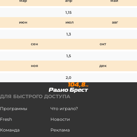
мар
апр
май
1,15
июн
июл
авг
1,3
сен
окт
1,5
ноя
дек
2,0
ДЛЯ БЫСТРОГО ДОСТУПА
Программы
Что играло?
Fresh
Новости
Команда
Реклама