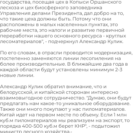
государства, посещая цех в Копыси Оршанского
лесхоза и цех биосферного заповедника
Управления делами Президента, дал добро на то,
что такие цеха должны быть. Потому что они
расположены в малых населенных пунктах, это
рабочие места, это налоги и развитие первичной
переработки нашего основного ресурса - круглых
лесоматериалов", - подчеркнул Александр Кулик.
По его словам, в отрасли проводится модернизация,
постепенно заменяются линии лесопиления на
более производительные. В ближайшие два года в
каждой области будут установлены минимум 2-3
новые линии.
Александр Кулик обратил внимание, что и
белорусской, и китайской сторонам интересно
взаимовыгодное сотрудничество. "Думаю, они будут
предлагать нам какое-то уникальное оборудование.
Также они много покупают у нас пиломатериалов.
Китай идет на первом месте по объему. Если 1 млн
куб.м пиломатериалов мы реализуем на экспорт, то
порядка 400-500 куб.м берет КНР", - подытожил
министр лесного хозяйства.-